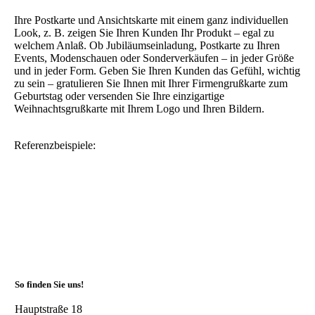
Ihre Postkarte und Ansichtskarte mit einem ganz individuellen
Look, z. B. zeigen Sie Ihren Kunden Ihr Produkt – egal zu
welchem Anlaß. Ob Jubiläumseinladung, Postkarte zu Ihren
Events, Modenschauen oder Sonderverkäufen – in jeder Größe
und in jeder Form. Geben Sie Ihren Kunden das Gefühl, wichtig
zu sein – gratulieren Sie Ihnen mit Ihrer Firmengrußkarte zum
Geburtstag oder versenden Sie Ihre einzigartige
Weihnachtsgrußkarte mit Ihrem Logo und Ihren Bildern.
Referenzbeispiele:
Ihr Grbvafikdesigner, Ihre Werbeagentur, PR Agentur für
Passau, Vilshofen, Deggendorf, Pfarrkirchen, Eggenfelden,
Pocking, München und Nürnberg – ganz Deutschland,
Werbeagentur Simbach.
So finden Sie uns!
Hauptstraße 18